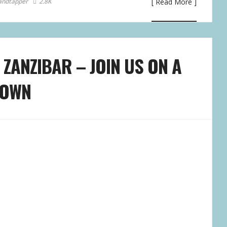
andtapper
2.8K
[ Read More ]
 ZANZIBAR – JOIN US ON A
TOWN