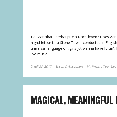
Hat Zanzibar überhaupt ein Nachtleben? Does Zanzi
nightlifetour thru Stone Town, conducted in Engli
universal language of „girls jut wanna have fu-un“.
live music
Juli 28, 2017
Essen & Ausgehen
My Private Tour Live
MAGICAL, MEANINGFUL