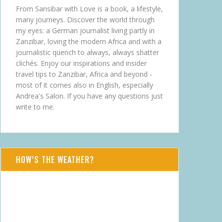
From Sansibar with Love is a book, a lifestyle,
many journeys. Discover the world through
my eyes: a German journalist living partly in
Zanzibar, loving the modern Africa and with a
journalistic quench to always, always shatter
clichés. Enjoy our inspirations and insider
travel tips to Zanzibar, Africa and beyond -
most of it comes also in English, especially
Andrea's Salon. If you have any questions just
write to me.
HOW’S THE WEATHER?
AUG 7, 2026 - FR
Daressalam
TZ