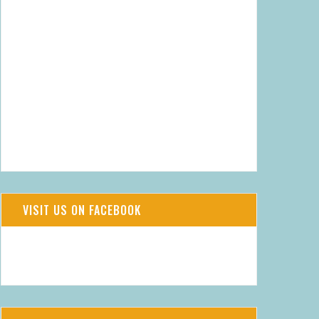
22
°
C
WIND
LUFTFEUCHTIGKEIT
3 M/S, S
88%
DRUCK
WOLKEN
763.57 MMHG
-
VISIT US ON FACEBOOK