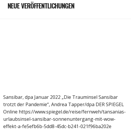
NEUE VERÖFFENTLICHUNGEN
Sansibar, dpa Januar 2022 „Die Trauminsel Sansibar
trotzt der Pandemie“, Andrea Tapper/dpa DER SPIEGEL
Online https://www.spiegel.de/reise/fernweh/tansanias-
urlaubsinsel-sansibar-sonnenuntergang-mit-wow-
effekt-a-fe5efb6b-5dd8-45dc-b241-021f96ba202e