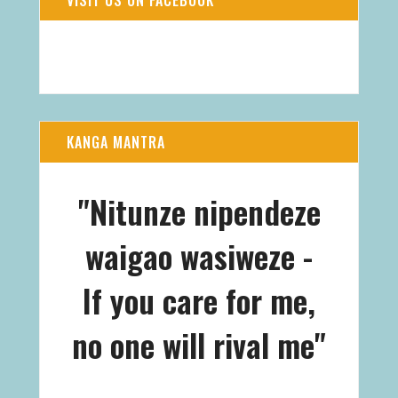
VISIT US ON FACEBOOK
KANGA MANTRA
"Nitunze nipendeze
waigao wasiweze -
If you care for me,
no one will rival me"