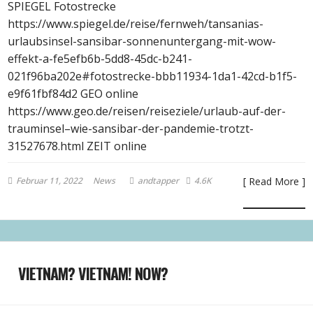
SPIEGEL Fotostrecke
https://www.spiegel.de/reise/fernweh/tansanias-
urlaubsinsel-sansibar-sonnenuntergang-mit-wow-
effekt-a-fe5efb6b-5dd8-45dc-b241-
021f96ba202e#fotostrecke-bbb11934-1da1-42cd-b1f5-
e9f61fbf84d2 GEO online
https://www.geo.de/reisen/reiseziele/urlaub-auf-der-
trauminsel–wie-sansibar-der-pandemie-trotzt-
31527678.html ZEIT online
Februar 11, 2022
News
andtapper
4.6K
[ Read More ]
VIETNAM? VIETNAM! NOW?