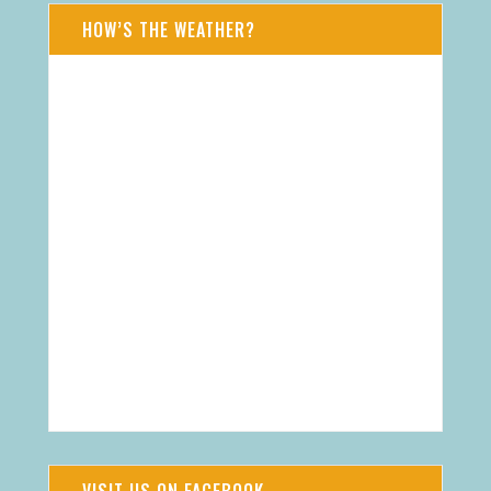
HOW’S THE WEATHER?
AUG 8, 2026 - SA
Daressalam
TZ
23
°
C
WIND
LUFTFEUCHTIGKEIT
2 M/S, SW
83%
DRUCK
WOLKEN
763.57 MMHG
62%