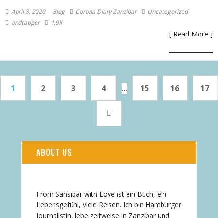
April 8, 2020
Blog
Corona Diary Zanzibar
Uncategorized
andtapper
1.9K
[ Read More ]
1
2
3
4
15
16
17
…
ABOUT US
From Sansibar with Love ist ein Buch, ein
Lebensgefühl, viele Reisen. Ich bin Hamburger
Journalistin, lebe zeitweise in Zanzibar und