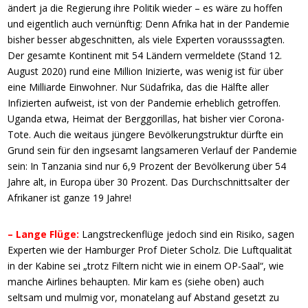
ändert ja die Regierung ihre Politik wieder – es wäre zu hoffen
und eigentlich auch vernünftig: Denn Afrika hat in der Pandemie
bisher besser abgeschnitten, als viele Experten vorausssagten.
Der gesamte Kontinent mit 54 Ländern vermeldete (Stand 12.
August 2020) rund eine Million Inizierte, was wenig ist für über
eine Milliarde Einwohner. Nur Südafrika, das die Hälfte aller
Infizierten aufweist, ist von der Pandemie erheblich getroffen.
Uganda etwa, Heimat der Berggorillas, hat bisher vier Corona-
Tote. Auch die weitaus jüngere Bevölkerungstruktur dürfte ein
Grund sein für den ingsesamt langsameren Verlauf der Pandemie
sein: In Tanzania sind nur 6,9 Prozent der Bevölkerung über 54
Jahre alt, in Europa über 30 Prozent. Das Durchschnittsalter der
Afrikaner ist ganze 19 Jahre!
– Lange Flüge:
Langstreckenflüge jedoch sind ein Risiko, sagen
Experten wie der Hamburger Prof Dieter Scholz. Die Luftqualität
in der Kabine sei „trotz Filtern nicht wie in einem OP-Saal“, wie
manche Airlines behaupten. Mir kam es (siehe oben) auch
seltsam und mulmig vor, monatelang auf Abstand gesetzt zu