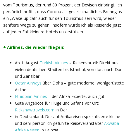
vom Tourismus, der rund 80 Prozent der Devisen einbringt.
Ich
persönlich hoffe , dass Corona als gesellschaftliches Brennglas
ein „Wake-up call“ auch für den Tourismus sein wird, wieder
sanftere Wege zu gehen. Insofern würde ich als Reisende jetzt
auf jeden Fall kleinere Hotels unterstützen.
+ Airlines, die wieder fliegen:
Ab 1. August
Turkish Airlines
– Riesenvorteil: Direkt aus
vielen deutschen Städten bis Istanbul, von dort nach Dar
und Zanzibar
Qatar Airways
über Doha – gute moderne, wohlgerüstete
Airline
Ethiopian Airlines
– der Afrika-Experte, auch gut
Gute Angebote für Flüge und Safaris vor Ort:
Rickshawtravels.com
in Dar
in Deutschland: Der auf Afrikareisen spzeialisierte kleine
und sehr persönlich geführte Reiseveranstalter
Akwaba
Afrika Reisen
in Leipzig