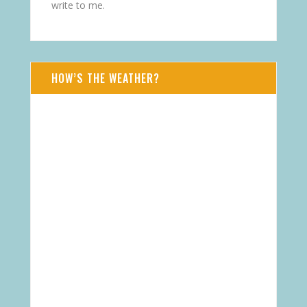
write to me.
HOW’S THE WEATHER?
AUG 6, 2026 - DO
Daressalam
TZ
27
°
C
WIND
LUFTFEUCHTIGKEIT
6 M/S, SO
62%
DRUCK
WOLKEN
762.07 MMHG
13%