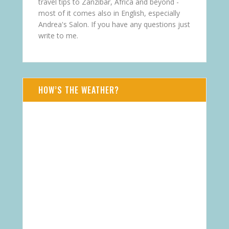
travel tips to Zanzibar, Africa and beyond -
most of it comes also in English, especially
Andrea's Salon. If you have any questions just
write to me.
HOW’S THE WEATHER?
AUG 7, 2026 - FR
Daressalam
TZ
21
°
C