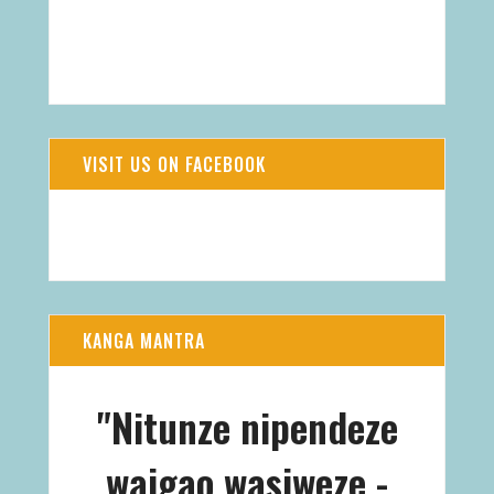
WIND
LUFTFEUCHTIGKEIT
3 M/S, SSW
90%
DRUCK
WOLKEN
762.82 MMHG
14%
VISIT US ON FACEBOOK
KANGA MANTRA
"Nitunze nipendeze
waigao wasiweze -