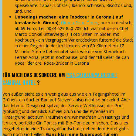
Speisekarte. Tapas, Lobster, Iberico-Schinken, Risottos und,
und, und...
Unbedingt machen: eine Foodtour in Gerona ( auf
katalanisch: Girona);
Girona Food Tours
,
auch in deutsch,
ab 69 Euro, Tel. 0034 629 850 709. Ich war mit deren Chef
Marco Gonkel unterwegs (s. Foto unten im Slider, mit
Kochbuch)- ein Vergnügen! Wir entdeckten futternd die Stadt
in einer Region, in der im Umkreis von 80 Kilometern 17
Michelin-Sterne beheimatet sind, wie die von Sternekoch
Ferran Adrià, jetzt in Kochpause, und der "Ell Celler de Can
Roca" der drei Roca-Brüder in Gerona
FÜR MICH DAS BESONDERE AM
PGA CATALUNYA RESORT
CAMIRAL HOTEL
?
Von außen sieht es ein wenig aus aus wie ein Tagungshotel im
Grünen, ein flacher Bau auf Stelzen - also nicht so prickelnd. Aber
das Interior Design ist spitze, der Service Weltklasse, der Pool
großartig und der Blick auf viel Grün und die Pyrenäen im
Hintergrund lädt zum Träumen ein; wir machten Gin tastings und
lernten, perfekte Gin Tonics mit Bio-Tonic zu mischen. Das alles
eingebettet in eine Traumgolflandschaft; neben dem Hotel gibt's
auch noch Golf-Villen.
Ganz klar: eine Superspot für ein