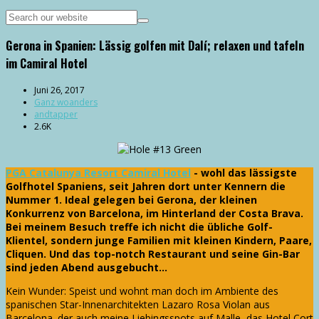
Gerona in Spanien: Lässig golfen mit Dalí; relaxen und tafeln
im Camiral Hotel
Juni 26, 2017
Ganz woanders
andtapper
2.6K
PGA Catalunya Resort Camiral Hotel
- wohl das lässigste
Golfhotel Spaniens, seit Jahren dort unter Kennern die
Nummer 1. Ideal gelegen bei Gerona, der kleinen
Konkurrenz von Barcelona, im Hinterland der Costa Brava.
Bei meinem Besuch treffe ich nicht die übliche Golf-
Klientel, sondern junge Familien mit kleinen Kindern, Paare,
Cliquen. Und das top-notch Restaurant und seine Gin-Bar
sind jeden Abend ausgebucht...
Kein Wunder: Speist und wohnt man doch im Ambiente des
spanischen Star-Innenarchitekten Lazaro Rosa Violan aus
Barcelona. der auch meine Liebingsspots auf Malle, das Hotel Cort