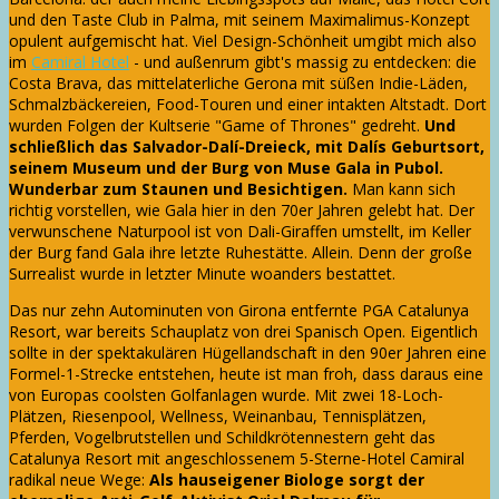
und den Taste Club in Palma, mit seinem Maximalimus-Konzept
opulent aufgemischt hat. Viel Design-Schönheit umgibt mich also
im
Camiral Hotel
- und außenrum gibt's massig zu entdecken: die
Costa Brava, das mittelaterliche Gerona mit süßen Indie-Läden,
Schmalzbäckereien, Food-Touren und einer intakten Altstadt. Dort
wurden Folgen der Kultserie "Game of Thrones" gedreht.
Und
schließlich das Salvador-Dalí-Dreieck, mit Dalís Geburtsort,
seinem Museum und der Burg von Muse Gala in Pubol.
Wunderbar zum Staunen und Besichtigen.
Man kann sich
richtig vorstellen, wie Gala hier in den 70er Jahren gelebt hat. Der
verwunschene Naturpool ist von Dali-Giraffen umstellt, im Keller
der Burg fand Gala ihre letzte Ruhestätte. Allein. Denn der große
Surrealist wurde in letzter Minute woanders bestattet.
Das nur zehn Autominuten von Girona entfernte PGA Catalunya
Resort, war bereits Schauplatz von drei Spanisch Open. Eigentlich
sollte in der spektakulären Hügellandschaft in den 90er Jahren eine
Formel-1-Strecke entstehen, heute ist man froh, dass daraus eine
von Europas coolsten Golfanlagen wurde. Mit zwei 18-Loch-
Plätzen, Riesenpool, Wellness, Weinanbau, Tennisplätzen,
Pferden, Vogelbrutstellen und Schildkrötennestern geht das
Catalunya Resort mit angeschlossenem 5-Sterne-Hotel Camiral
radikal neue Wege:
Als hauseigener Biologe sorgt der