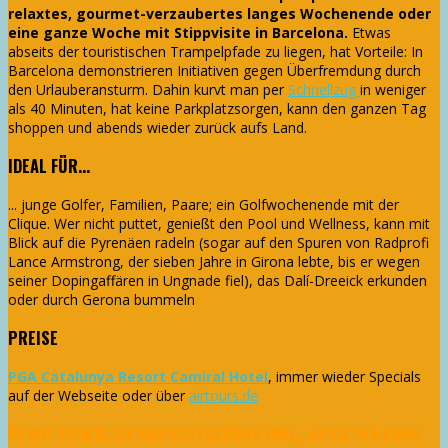
relaxtes, gourmet-verzaubertes langes Wochenende oder
eine ganze Woche mit Stippvisite in Barcelona.
Etwas
abseits der touristischen Trampelpfade zu liegen, hat Vorteile: In
Barcelona demonstrieren Initiativen gegen Überfremdung durch
den Urlauberansturm. Dahin kurvt man per
Schnellzug
in weniger
als 40 Minuten, hat keine Parkplatzsorgen, kann den ganzen Tag
shoppen und abends wieder zurück aufs Land.
IDEAL FÜR...
... junge Golfer, Familien, Paare; ein Golfwochenende mit der
Clique. Wer nicht puttet, genießt den Pool und Wellness, kann mit
Blick auf die Pyrenäen radeln (sogar auf den Spuren von Radprofi
Lance Armstrong, der sieben Jahre in Girona lebte, bis er wegen
seiner Dopingaffären in Ungnade fiel), das Dalí-Dreeick erkunden
oder durch Gerona bummeln
PREISE
PGA Catalunya Resort Camiral Hotel
, immer wieder Specials
auf der Webseite oder über
airtours.de
DZ MIT POOLBLICK UND GOLFGEBÜHR INKL., AB CA 184 EURO