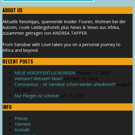
ABOUT US
Aktuelle Reisetipps, spannende Insider-Touren, Wohnen bei der
Autorin, coole Lieblingshotels plus News & Views aus Afrika,
zusammen getragen von ANDREA TAPPER.
From Sansibar with Love takes you on a personal journey to
Africa and beyond.
RECENT POSTS
NEUE VERÖFFENTLICHUNGEN
Februar 11, 2022
Vietnam? Vietnam! Now?
Oktober 15, 2020
Coronavirus – ist Sansibar schon wieder urlaubsreif?
August
12, 2020
Nur Fliegen ist schöner
Juli 17, 2020
INFO
Presse
Termine
Kontakt