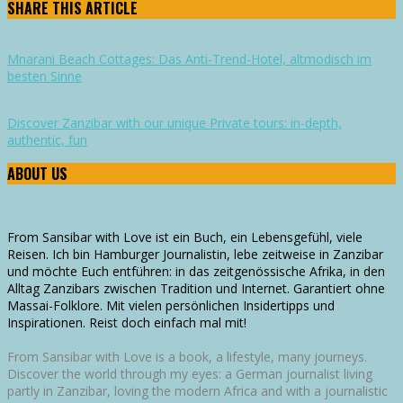
SHARE THIS ARTICLE
Mnarani Beach Cottages: Das Anti-Trend-Hotel, altmodisch im
besten Sinne
Discover Zanzibar with our unique Private tours: in-depth,
authentic, fun
ABOUT US
From Sansibar with Love ist ein Buch, ein Lebensgefühl, viele
Reisen. Ich bin Hamburger Journalistin, lebe zeitweise in Zanzibar
und möchte Euch entführen: in das zeitgenössische Afrika, in den
Alltag Zanzibars zwischen Tradition und Internet. Garantiert ohne
Massai-Folklore. Mit vielen persönlichen Insidertipps und
Inspirationen. Reist doch einfach mal mit!
From Sansibar with Love is a book, a lifestyle, many journeys.
Discover the world through my eyes: a German journalist living
partly in Zanzibar, loving the modern Africa and with a journalistic