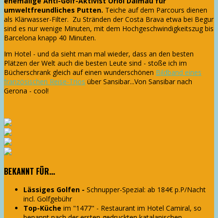
ehemalige Anti-Golf-Aktivist Oriol Dalmau für
umweltfreundliches Putten.
Teiche auf dem Parcours dienen
als Klärwasser-Filter. Zu Stränden der Costa Brava etwa bei Begur
sind es nur wenige Minuten, mit dem Hochgeschwindigkeitszug bis
Barcelona knapp 40 Minuten.
Im Hotel - und da sieht man mal wieder, dass an den besten
Plätzen der Welt auch die besten Leute sind - stoße ich im
Bücherschrank gleich auf einen wunderschönen
Bildband eines
französischen Reise-Trios
über Sansibar...Von Sansibar nach
Gerona - cool!
BEKANNT FÜR...
Lässiges Golfen -
Schnupper-Spezial: ab 184€ p.P/Nacht
incl. Golfgebühr
Top-Küche
im "1477" - Restaurant im Hotel Camiral, so
benannt nach der ersten gedruckten katalanischen