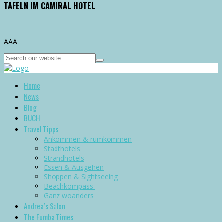
TAFELN IM CAMIRAL HOTEL
A
A
A
Home
News
Blog
BUCH
Travel Tipps
Ankommen & rumkommen
Stadthotels
Strandhotels
Essen & Ausgehen
Shoppen & Sightseeing
Beachkompass
Ganz woanders
Andrea’s Salon
The Fumba Times