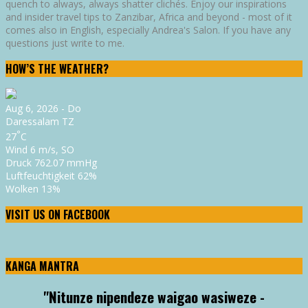
quench to always, always shatter clichés. Enjoy our inspirations
and insider travel tips to Zanzibar, Africa and beyond - most of it
comes also in English, especially Andrea's Salon. If you have any
questions just write to me.
HOW’S THE WEATHER?
Aug 6, 2026 - Do
Daressalam
TZ
°
27
C
Wind
6 m/s, SO
Druck
762.07 mmHg
Luftfeuchtigkeit
62%
Wolken
13%
VISIT US ON FACEBOOK
KANGA MANTRA
"Nitunze nipendeze waigao wasiweze -