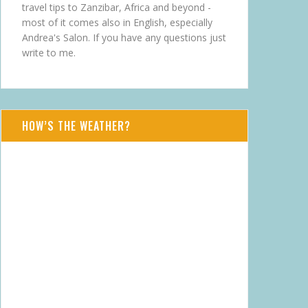
travel tips to Zanzibar, Africa and beyond -
most of it comes also in English, especially
Andrea's Salon. If you have any questions just
write to me.
HOW’S THE WEATHER?
AUG 6, 2026 - DO
Daressalam
TZ
23
°
C