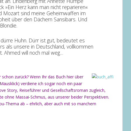
llt an. Lindenberg mit Annette Humpe
ck »Ein Herz kann man nicht reparieren«
nd Mozart sind meine Geheimwaffen im
oheit über den Dächern Sansibars. Und
Blondie.
dürre Huhn. Dürr ist gut, bedeutet es
rs als unsere in Deutschland, vollkommen
t. Ahmed will noch mal weg…
 schon zurück? Wenn Ihr das Buch hier über
Mausklick) verdiene ich sogar noch ein paar
ove Story, Reiseführer und Gesellschaftsroman zugleich,
eute ohne Massai-Schmus, aus unserer beider Perspektiven.
Tabu-Thema ab – ehrlich, aber auch mit so manchem