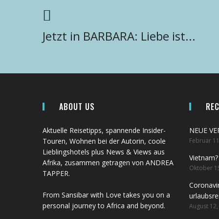
Jetzt in BARBARA: Liebe ist...
ABOUT US
RE
Aktuelle Reisetipps, spannende Insider-
NEUE V
Touren, Wohnen bei der Autorin, coole
Februar 11
Lieblingshotels plus News & Views aus
Vietnam?
Afrika, zusammen getragen von ANDREA
Oktober 1
TAPPER.
Coronavir
From Sansibar with Love takes you on a
urlaubsre
personal journey to Africa and beyond.
August 12,