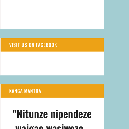
WIND
LUFTFEUCHTIGKEIT
3 M/S, SO
83%
DRUCK
WOLKEN
763.57 MMHG
-
VISIT US ON FACEBOOK
KANGA MANTRA
"Nitunze nipendeze
waigao wasiweze -