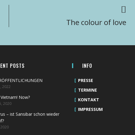
The colour of love
CENT POSTS
INFO
ERÖFFENTLICHUNGEN
PRESSE
, 2022
TERMINE
 Vietnam! Now?
KONTAKT
5, 2020
IMPRESSUM
us – ist Sansibar schon wieder
if?
 2020